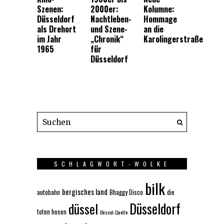
Szenen:
2000er:
Kolumne:
Düsseldorf
Nachtleben-
Hommage
als Drehort
und Szene-
an die
im Jahr
„Chronik“
Karolingerstraße
1965
für
Düsseldorf
SCHLAGWORT-WOLKE
bilk
bergisches land
autobahn
Bhaggy Disco
die
Düsseldorf
düssel
toten hosen
Düssel-Quelle