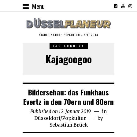
Menu
STADT • NATUR • POPKULTUR – SEIT 2014
TAG ARCHIVE
Kajagoogoo
Bilderschau: das Funkhaus
Evertz in den 70ern und 80ern
Published on
12. Januar 2019
15.
in
Düsseldorf
/
Popkultur
Januar
by
Sebastian Brück
2019