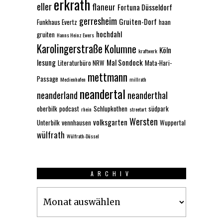
erkrath
eller
flaneur
Fortuna Düsseldorf
gerresheim
Gruiten-Dorf
Funkhaus Evertz
haan
hochdahl
gruiten
Hanns Heinz Ewers
Karolingerstraße
Kolumne
Köln
kraftwerk
lesung
Mal Sondock
Literaturbüro NRW
Mata-Hari-
mettmann
Passage
Medienhafen
millrath
neandertal
neanderland
neanderthal
oberbilk
podcast
Schlupkothen
südpark
rhein
streetart
Wersten
volksgarten
Unterbilk
vennhausen
Wuppertal
wülfrath
Wülfrath-Düssel
ARCHIV
Archiv