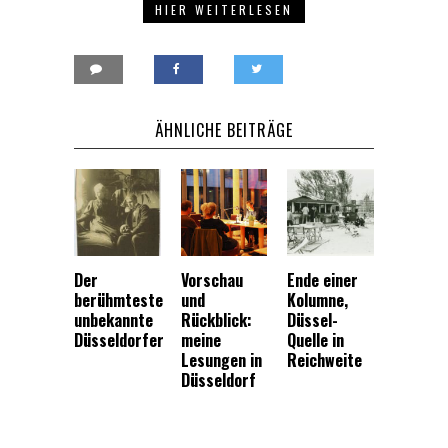
HIER WEITERLESEN
ÄHNLICHE BEITRÄGE
Der
Vorschau
Ende einer
berühmteste
und
Kolumne,
unbekannte
Rückblick:
Düssel-
Düsseldorfer
meine
Quelle in
Lesungen in
Reichweite
Düsseldorf