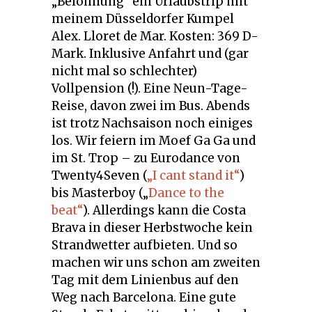
„Belohnung“ ein Urlaubstrip mit
meinem Düsseldorfer Kumpel
Alex. Lloret de Mar. Kosten: 369 D-
Mark. Inklusive Anfahrt und (gar
nicht mal so schlechter)
Vollpension (!). Eine Neun-Tage-
Reise, davon zwei im Bus. Abends
ist trotz Nachsaison noch einiges
los. Wir feiern im Moef Ga Ga und
im St. Trop – zu Eurodance von
Twenty4Seven (
„I cant stand it“
)
bis Masterboy („
Dance to the
beat“
). Allerdings kann die Costa
Brava in dieser Herbstwoche kein
Strandwetter aufbieten. Und so
machen wir uns schon am zweiten
Tag mit dem Linienbus auf den
Weg nach Barcelona. Eine gute