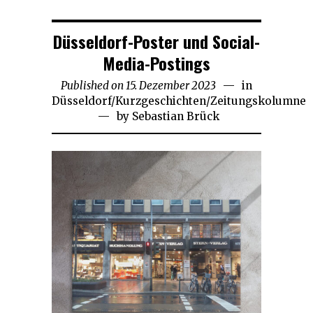
Düsseldorf-Poster und Social-
Media-Postings
Published on
15. Dezember 2023
30.
in
Düsseldorf
/
Kurzgeschichten
/
Zeitungskolumne
August
by
Sebastian Brück
2025