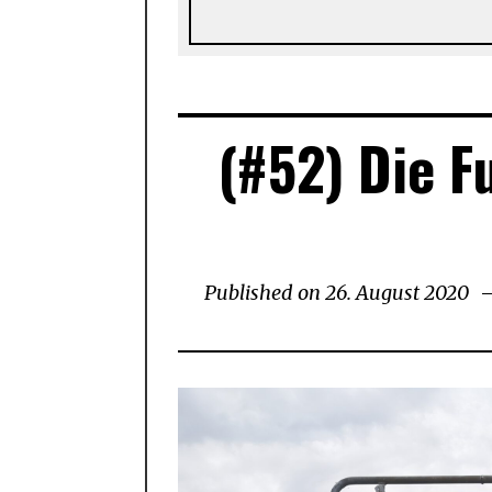
(#52) Die F
Published on
26. August 2020
26
Au
20