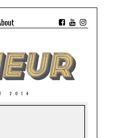
About
T 2014