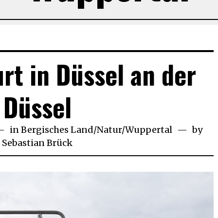
urt in Düssel an der
Düssel
.
in
Bergisches Land
/
Natur
/
Wuppertal
by
gust
Sebastian Brück
20