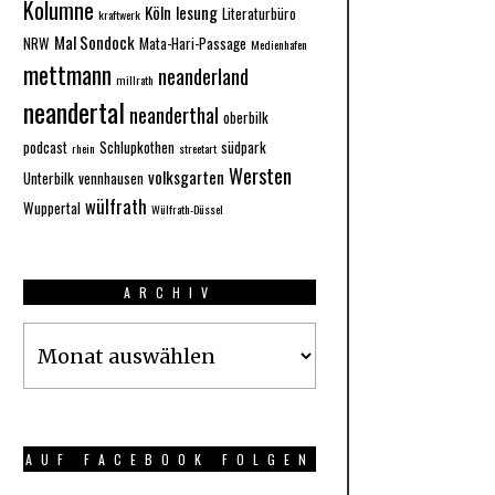
Kolumne
Köln
lesung
Literaturbüro
kraftwerk
Mal Sondock
NRW
Mata-Hari-Passage
Medienhafen
mettmann
neanderland
millrath
neandertal
neanderthal
oberbilk
podcast
Schlupkothen
südpark
rhein
streetart
Wersten
volksgarten
Unterbilk
vennhausen
wülfrath
Wuppertal
Wülfrath-Düssel
ARCHIV
Archiv
AUF FACEBOOK FOLGEN