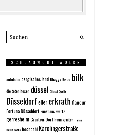
SCHLAGWORT-WOLKE
bilk
bergisches land
autobahn
Bhaggy Disco
düssel
die toten hosen
Düssel-Quelle
Düsseldorf
erkrath
eller
flaneur
Fortuna Düsseldorf
Funkhaus Evertz
gerresheim
Gruiten-Dorf
haan gruiten
Hanns
Karolingerstraße
hochdahl
Heinz Ewers