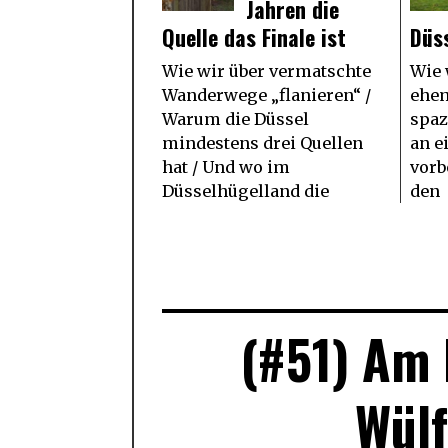
Jahren die
Quelle das Finale ist
Düs
Wie wir über vermatschte
Wie 
Wanderwege „flanieren“ /
ehem
Warum die Düssel
spaz
mindestens drei Quellen
an e
hat / Und wo im
vorb
Düsselhügelland die
den
(#51) Am 
Wülf