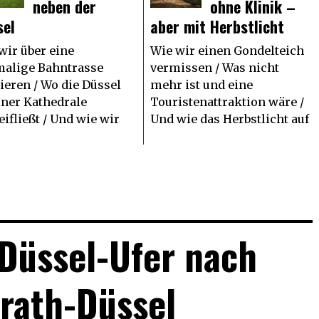
neben der
ohne Klinik –
sel
aber mit Herbstlicht
wir über eine
Wie wir einen Gondelteich
alige Bahntrasse
vermissen / Was nicht
ieren / Wo die Düssel
mehr ist und eine
iner Kathedrale
Touristenattraktion wäre /
eifließt / Und wie wir
Und wie das Herbstlicht auf
Düssel-Ufer nach
rath-Düssel