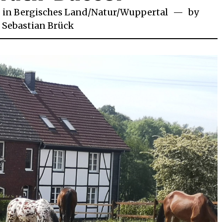
in
Bergisches Land
/
Natur
/
Wuppertal
by
ust
Sebastian Brück
0