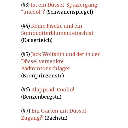
(#3)
Ist ein Düssel-Spaziergang
“uncool”?
(Schwanenspiegel)
(#4)
Keine Fische und ein
Sumpdotterblumenfetischist
(Kaiserteich)
(#5)
Jack Wolfskin und der in der
Düssel versenkte
Badmintonschläger
(Kronprinzenstr.)
(#6)
Klapprad-Coolio!
(Benzenbergstr.)
(#7)
Ein Garten mit Düssel-
Zugang?!
(Bachstr.)