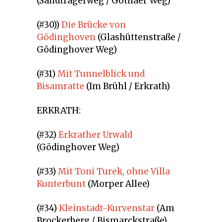
(Sandträgerweg / Gothaer Weg)
(#30))
Die Brücke von
Gödinghoven
(Glashüttenstraße /
Gödinghover Weg)
(#31)
Mit Tunnelblick und
Bisamratte
(Im Brühl / Erkrath)
ERKRATH:
(#32)
Erkrather Urwald
(Gödinghover Weg)
(#33)
Mit Toni Turek, ohne Villa
Kunterbunt
(Morper Allee)
(#34)
Kleinstadt-Kurvenstar
(Am
Brockerberg / Bismarckstraße)