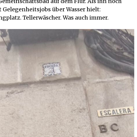
emeinschaftsbad auf dem Flur. Als ihn noch
 Gelegenheitsjobs über Wasser hielt:
gplatz. Tellerwäscher. Was auch immer.