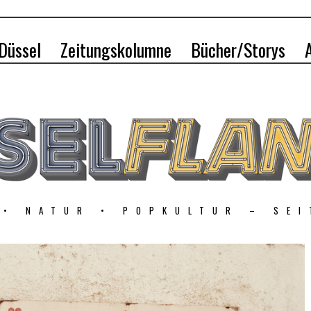
 Düssel
Zeitungskolumne
Bücher/Storys
 • NATUR • POPKULTUR – SEI