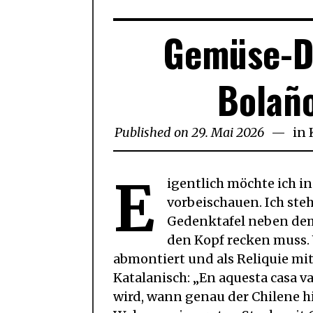
Gemüse-D
Bolaño
Published on
29. Mai 2026
1.
in
Juni
2026
E
igentlich möchte ich in
vorbeischauen. Ich steh
Gedenktafel neben dem
den Kopf recken muss. V
abmontiert und als Reliquie mit
Katalanisch: „En aquesta casa va
wird, wann genau der Chilene hi