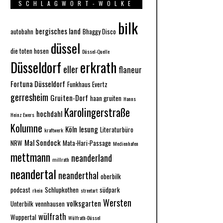
SCHLAGWORT-WOLKE
bilk
bergisches land
autobahn
Bhaggy Disco
düssel
die toten hosen
Düssel-Quelle
Düsseldorf
erkrath
eller
flaneur
Fortuna Düsseldorf
Funkhaus Evertz
gerresheim
Gruiten-Dorf
haan gruiten
Hanns
Karolingerstraße
hochdahl
Heinz Ewers
Kolumne
Köln
lesung
Literaturbüro
kraftwerk
Mal Sondock
NRW
Mata-Hari-Passage
Medienhafen
mettmann
neanderland
millrath
neandertal
neanderthal
oberbilk
podcast
Schlupkothen
südpark
rhein
streetart
Wersten
volksgarten
Unterbilk
vennhausen
wülfrath
Wuppertal
Wülfrath-Düssel