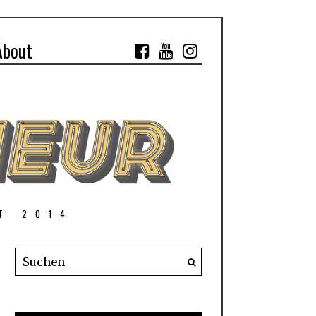
About
T 2014