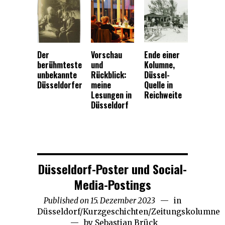
Der
Vorschau
Ende einer
berühmteste
und
Kolumne,
unbekannte
Rückblick:
Düssel-
Düsseldorfer
meine
Quelle in
Lesungen in
Reichweite
Düsseldorf
Düsseldorf-Poster und Social-
Media-Postings
Published on
15. Dezember 2023
30.
in
Düsseldorf
/
Kurzgeschichten
/
Zeitungskolumne
August
by
Sebastian Brück
2025