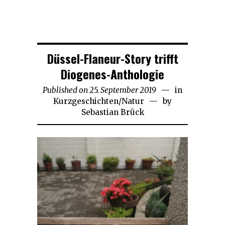
Düssel-Flaneur-Story trifft
Diogenes-Anthologie
Published on
25. September 2019
25.
in
Kurzgeschichten
/
Natur
September
by
Sebastian Brück
2019