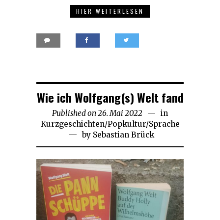
HIER WEITERLESEN
Wie ich Wolfgang(s) Welt fand
Published on
26. Mai 2022
17.
in
Kurzgeschichten
/
Popkultur
Februar
/
Sprache
by
Sebastian Brück
2026