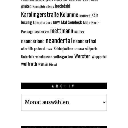
hochdahl
gruiten
Hanns Heinz Ewers
Karolingerstraße
Kolumne
Köln
kraftwerk
lesung
Mal Sondock
Literaturbüro NRW
Mata-Hari-
mettmann
Passage
Medienhafen
millrath
neandertal
neanderland
neanderthal
oberbilk
podcast
Schlupkothen
südpark
rhein
streetart
Wersten
volksgarten
Unterbilk
vennhausen
Wuppertal
wülfrath
Wülfrath-Düssel
ARCHIV
Archiv