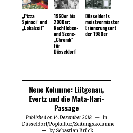
„Pizza
1960er bis
Düsseldorfs
Spinaci“ und
2000er:
meistvermisster
„Lokalzeit“
Nachtleben-
Erinnerungsort
und Szene-
der 1980er
„Chronik“
für
Düsseldorf
Neue Kolumne: Lütgenau,
Evertz und die Mata-Hari-
Passage
Published on
14. Dezember 2018
19.
in
Düsseldorf
/
Popkultur
/
Zeitungskolumne
Dezember
by
Sebastian Brück
2018