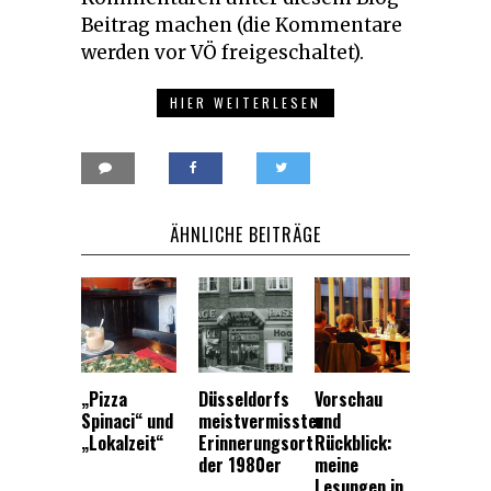
Beitrag machen (die Kommentare
werden vor VÖ freigeschaltet).
HIER WEITERLESEN
ÄHNLICHE BEITRÄGE
„Pizza
Düsseldorfs
Vorschau
Spinaci“ und
meistvermisster
und
„Lokalzeit“
Erinnerungsort
Rückblick:
der 1980er
meine
Lesungen in