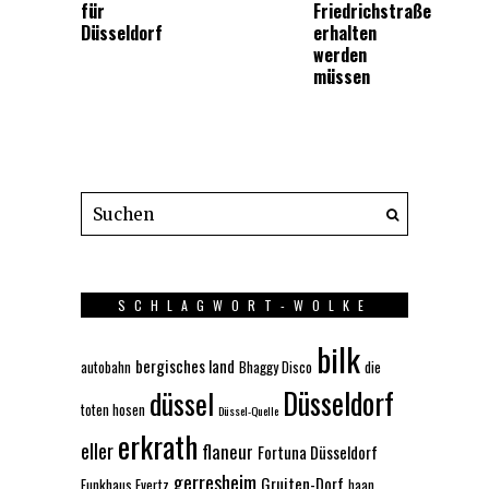
für
Friedrichstraße
Düsseldorf
erhalten
werden
müssen
SCHLAGWORT-WOLKE
bilk
bergisches land
autobahn
Bhaggy Disco
die
Düsseldorf
düssel
toten hosen
Düssel-Quelle
erkrath
eller
flaneur
Fortuna Düsseldorf
gerresheim
Gruiten-Dorf
Funkhaus Evertz
haan