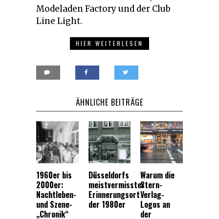
Modeladen Factory und der Club
Line Light.
HIER WEITERLESEN
ÄHNLICHE BEITRÄGE
1960er bis
Düsseldorfs
Warum die
2000er:
meistvermisster
Stern-
Nachtleben-
Erinnerungsort
Verlag-
und Szene-
der 1980er
Logos an
„Chronik“
der