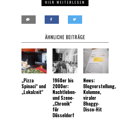
HIER WEITERLESEN
ÄHNLICHE BEITRÄGE
„Pizza
1960er bis
News:
Spinaci“ und
2000er:
Blogvorstellung,
„Lokalzeit“
Nachtleben-
Kolumne,
und Szene-
viraler
„Chronik“
Bhaggy-
für
Disco-Hit
Düsseldorf