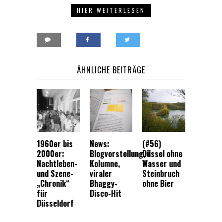
HIER WEITERLESEN
ÄHNLICHE BEITRÄGE
1960er bis
News:
(#56)
2000er:
Blogvorstellung,
Düssel ohne
Nachtleben-
Kolumne,
Wasser und
und Szene-
viraler
Steinbruch
„Chronik“
Bhaggy-
ohne Bier
für
Disco-Hit
Düsseldorf