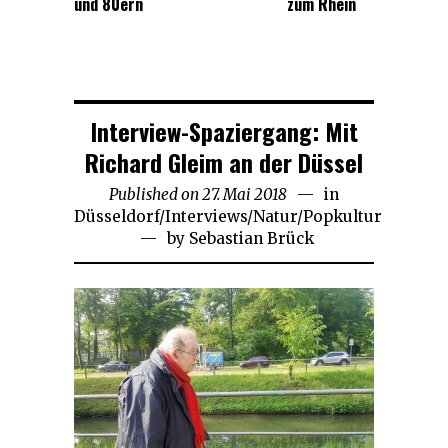
und 80ern
zum Rhein
Interview-Spaziergang: Mit
Richard Gleim an der Düssel
Published on
27. Mai 2018
30.
in
Düsseldorf
/
Interviews
/
Natur
Juli
/
Popkultur
by
Sebastian Brück
2019