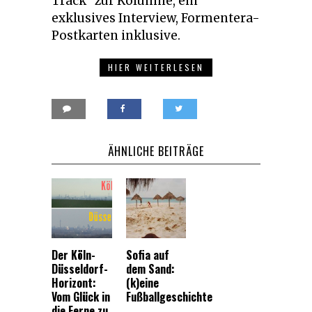
Track“ zur Kolumne, ein
exklusives Interview, Formentera-
Postkarten inklusive.
HIER WEITERLESEN
ÄHNLICHE BEITRÄGE
Der Köln-
Sofia auf
Düsseldorf-
dem Sand:
Horizont:
(k)eine
Vom Glück in
Fußballgeschichte
die Ferne zu