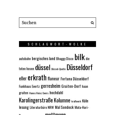
SCHLAGWORT-WOLKE
bilk
bergisches land
autobahn
Bhaggy Disco
die
Düsseldorf
düssel
toten hosen
Düssel-Quelle
erkrath
eller
flaneur
Fortuna Düsseldorf
gerresheim
Gruiten-Dorf
Funkhaus Evertz
haan
hochdahl
gruiten
Hanns Heinz Ewers
Karolingerstraße
Kolumne
Köln
kraftwerk
lesung
Mal Sondock
Literaturbüro NRW
Mata-Hari-
mettmann