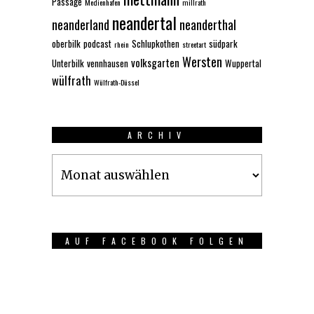
Passage
Medienhafen
millrath
neandertal
neanderland
neanderthal
oberbilk
podcast
Schlupkothen
südpark
rhein
streetart
Wersten
volksgarten
Unterbilk
vennhausen
Wuppertal
wülfrath
Wülfrath-Düssel
ARCHIV
Archiv
AUF FACEBOOK FOLGEN