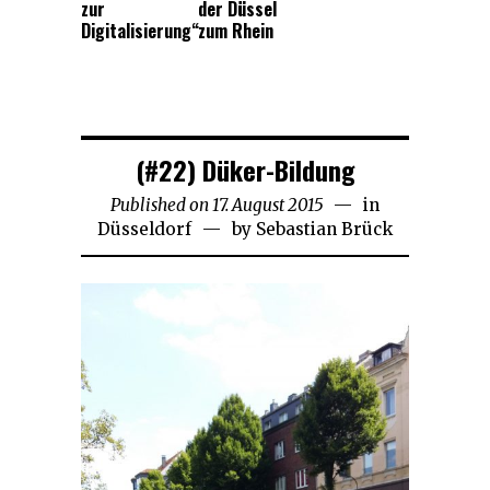
zur
der Düssel
Digitalisierung“
zum Rhein
(#22) Düker-Bildung
Published on
17. August 2015
21.
in
Düsseldorf
by
Sebastian Brück
November
2018