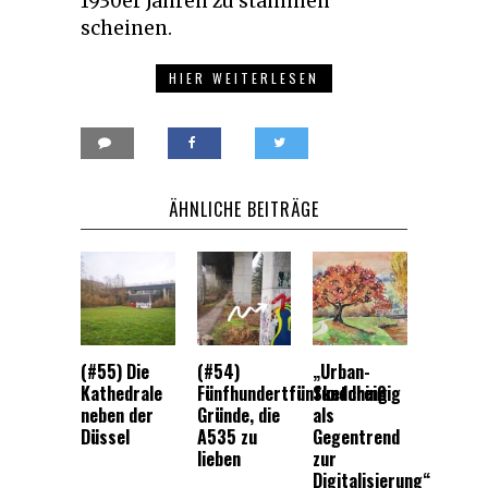
1930er Jahren zu stammen
scheinen.
HIER WEITERLESEN
ÄHNLICHE BEITRÄGE
(#55) Die
(#54)
„Urban-
Kathedrale
Fünfhundertfünfunddreißig
Sketching
neben der
Gründe, die
als
Düssel
A535 zu
Gegentrend
lieben
zur
Digitalisierung“