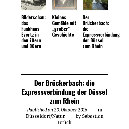
Bilderschau:
Kleines
Der
das
Gemälde mit
Brückerbach:
Funkhaus
„großer“
die
Evertz in
Geschichte
Expressverbindung
den 70ern
der Düssel
und 80ern
zum Rhein
Der Brückerbach: die
Expressverbindung der Düssel
zum Rhein
Published on
20. Oktober 2016
21.
in
Düsseldorf
/
Natur
by
Sebastian
November
Brück
2018