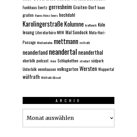
gerresheim
Gruiten-Dorf
Funkhaus Evertz
haan
hochdahl
gruiten
Hanns Heinz Ewers
Karolingerstraße
Kolumne
Köln
kraftwerk
lesung
Mal Sondock
Literaturbüro NRW
Mata-Hari-
mettmann
Passage
Medienhafen
millrath
neandertal
neanderland
neanderthal
oberbilk
podcast
Schlupkothen
südpark
rhein
streetart
Wersten
volksgarten
Unterbilk
vennhausen
Wuppertal
wülfrath
Wülfrath-Düssel
ARCHIV
Archiv