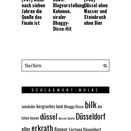
nach sieben
Blogvorstellung,
Düssel ohne
Jahren die
Kolumne,
Wasser und
Quelle das
viraler
Steinbruch
Finale ist
Bhaggy-
ohne Bier
Disco-Hit
SCHLAGWORT-WOLKE
bilk
bergisches land
autobahn
Bhaggy Disco
die
Düsseldorf
düssel
toten hosen
Düssel-Quelle
erkrath
eller
flaneur
Fortuna Düsseldorf