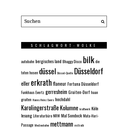
SCHLAGWORT-WOLKE
bilk
bergisches land
autobahn
Bhaggy Disco
die
Düsseldorf
düssel
toten hosen
Düssel-Quelle
erkrath
eller
flaneur
Fortuna Düsseldorf
gerresheim
Gruiten-Dorf
Funkhaus Evertz
haan
hochdahl
gruiten
Hanns Heinz Ewers
Karolingerstraße
Kolumne
Köln
kraftwerk
lesung
Mal Sondock
Literaturbüro NRW
Mata-Hari-
mettmann
Passage
Medienhafen
millrath