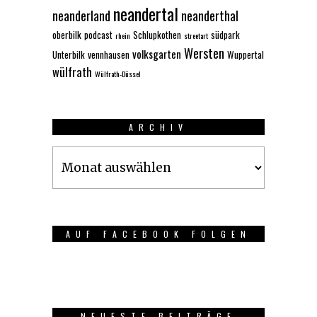
neandertal
neanderland
neanderthal
oberbilk
podcast
Schlupkothen
südpark
rhein
streetart
Wersten
volksgarten
Unterbilk
vennhausen
Wuppertal
wülfrath
Wülfrath-Düssel
ARCHIV
Archiv
AUF FACEBOOK FOLGEN
NEUESTE BEITRÄGE