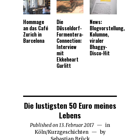
Hommage
Die
News:
an das Café
Düsseldorf-
Blogvorstellung,
Zurich in
Formentera-
Kolumne,
Barcelona
Connection:
viraler
Interview
Bhaggy-
mit
Disco-Hit
Ekkeheart
Gurlitt
Die lustigsten 50 Euro meines
Lebens
Published on
13. Februar 2017
1.
in
Köln
/
Kurzgeschichten
Oktober
by
Sebastian Brück
2022