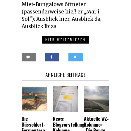
Miet-Bungalows öffneten
(passenderweise hieß er „Mar i
Sol“): Ausblick hier, Ausblick da,
Ausblick Ibiza.
HIER WEITERLESEN
ÄHNLICHE BEITRÄGE
Die
News:
Aktuelle WZ-
Düsseldorf-
Blogvorstellung,
Kolumne:
Formentera-
Kolumne,
„Die Berge