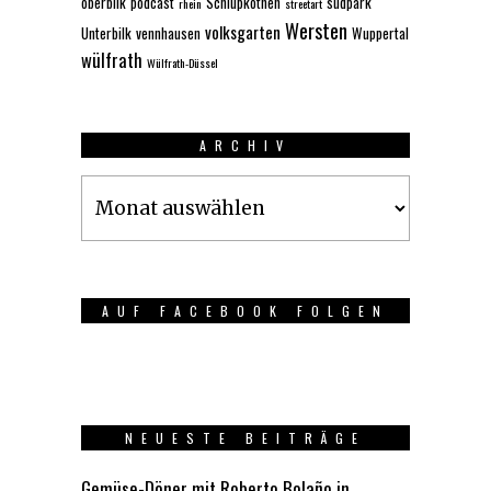
oberbilk
podcast
Schlupkothen
südpark
rhein
streetart
Wersten
volksgarten
Unterbilk
vennhausen
Wuppertal
wülfrath
Wülfrath-Düssel
ARCHIV
Archiv
AUF FACEBOOK FOLGEN
NEUESTE BEITRÄGE
Gemüse-Döner mit Roberto Bolaño in