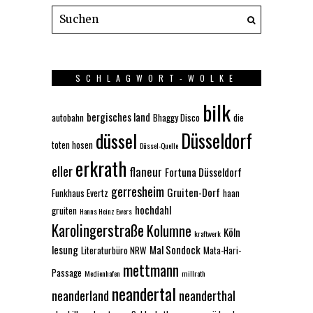
SCHLAGWORT-WOLKE
bilk
bergisches land
autobahn
Bhaggy Disco
die
Düsseldorf
düssel
toten hosen
Düssel-Quelle
erkrath
eller
flaneur
Fortuna Düsseldorf
gerresheim
Gruiten-Dorf
Funkhaus Evertz
haan
hochdahl
gruiten
Hanns Heinz Ewers
Karolingerstraße
Kolumne
Köln
kraftwerk
lesung
Mal Sondock
Literaturbüro NRW
Mata-Hari-
mettmann
Passage
Medienhafen
millrath
neandertal
neanderland
neanderthal