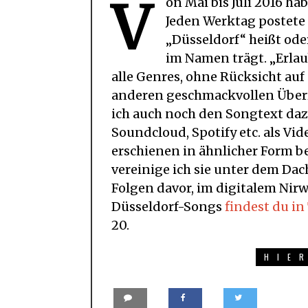
V
on Mai bis Juli 2016 h
Jeden Werktag postete 
„Düsseldorf“ heißt ode
im Namen trägt. „Erla
alle Genres, ohne Rücksicht auf
anderen geschmackvollen Überra
ich auch noch den Songtext daz
Soundcloud, Spotify etc. als Vi
erschienen in ähnlicher Form be
vereinige ich sie unter dem Dach
Folgen davor, im digitalem Nir
Düsseldorf-Songs
findest du in 
20.
HIE