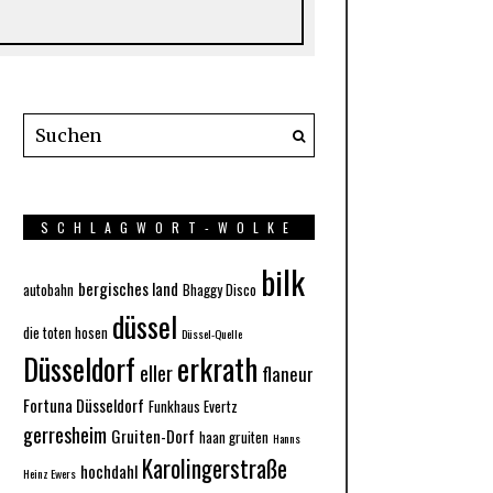
SCHLAGWORT-WOLKE
bilk
bergisches land
autobahn
Bhaggy Disco
düssel
die toten hosen
Düssel-Quelle
Düsseldorf
erkrath
eller
flaneur
Fortuna Düsseldorf
Funkhaus Evertz
gerresheim
Gruiten-Dorf
haan gruiten
Hanns
Karolingerstraße
hochdahl
Heinz Ewers