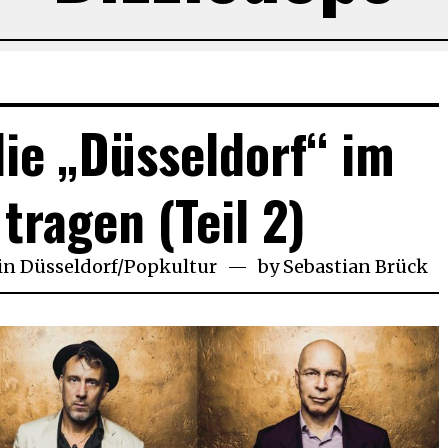
ie „Düsseldorf“ im
tragen (Teil 2)
in
Düsseldorf
/
Popkultur
by
Sebastian Brück
ar