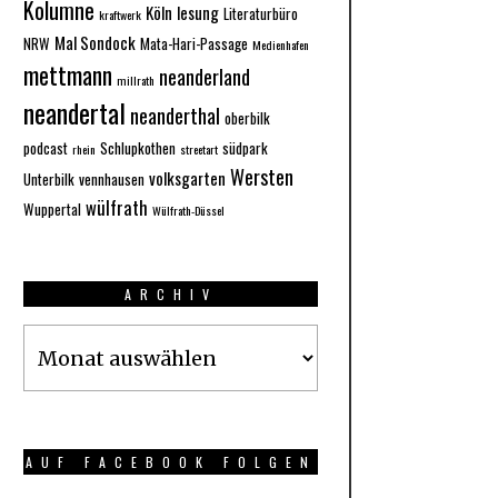
Kolumne
Köln
lesung
Literaturbüro
kraftwerk
Mal Sondock
NRW
Mata-Hari-Passage
Medienhafen
mettmann
neanderland
millrath
neandertal
neanderthal
oberbilk
podcast
Schlupkothen
südpark
rhein
streetart
Wersten
volksgarten
Unterbilk
vennhausen
wülfrath
Wuppertal
Wülfrath-Düssel
ARCHIV
Archiv
AUF FACEBOOK FOLGEN