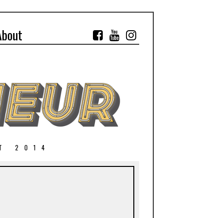
About
T 2014