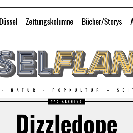
 Düssel
Zeitungskolumne
Bücher/Storys
 • NATUR • POPKULTUR – SEI
TAG ARCHIVE
Dizzledope