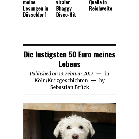
meine
viraler
Quelle in
Lesungen in
Bhaggy-
Reichweite
Düsseldorf
Disco-Hit
Die lustigsten 50 Euro meines
Lebens
Published on
13. Februar 2017
1.
in
Köln
/
Kurzgeschichten
Oktober
by
Sebastian Brück
2022