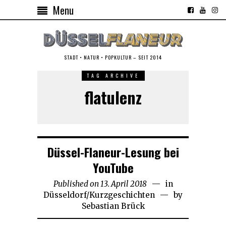
Menu
STADT • NATUR • POPKULTUR – SEIT 2014
TAG ARCHIVE
flatulenz
Düssel-Flaneur-Lesung bei
YouTube
Published on
13. April 2018
16.
in
Düsseldorf
/
Kurzgeschichten
November
by
Sebastian Brück
2018