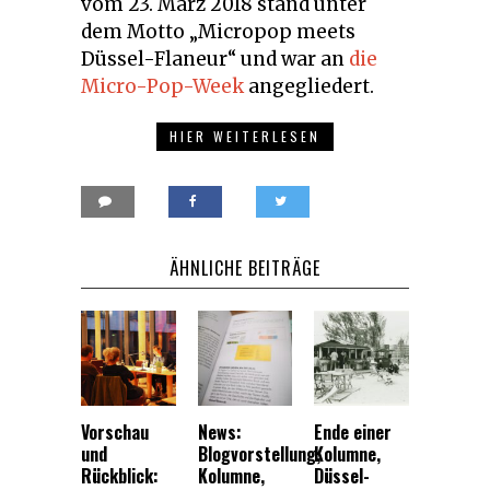
vom 23. März 2018 stand unter
dem Motto „Micropop meets
Düssel-Flaneur“ und war an
die
Micro-Pop-Week
angegliedert.
HIER WEITERLESEN
ÄHNLICHE BEITRÄGE
Vorschau
News:
Ende einer
und
Blogvorstellung,
Kolumne,
Rückblick:
Kolumne,
Düssel-