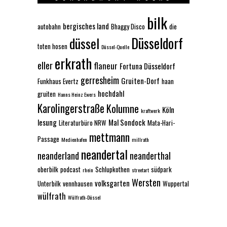
bilk
bergisches land
autobahn
Bhaggy Disco
die
Düsseldorf
düssel
toten hosen
Düssel-Quelle
erkrath
eller
flaneur
Fortuna Düsseldorf
gerresheim
Gruiten-Dorf
Funkhaus Evertz
haan
hochdahl
gruiten
Hanns Heinz Ewers
Karolingerstraße
Kolumne
Köln
kraftwerk
lesung
Mal Sondock
Literaturbüro NRW
Mata-Hari-
mettmann
Passage
Medienhafen
millrath
neandertal
neanderland
neanderthal
oberbilk
podcast
Schlupkothen
südpark
rhein
streetart
Wersten
volksgarten
Unterbilk
vennhausen
Wuppertal
wülfrath
Wülfrath-Düssel