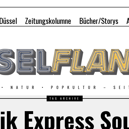
 Düssel
Zeitungskolumne
Bücher/Storys
 • NATUR • POPKULTUR – SEI
TAG ARCHIVE
ik Express So