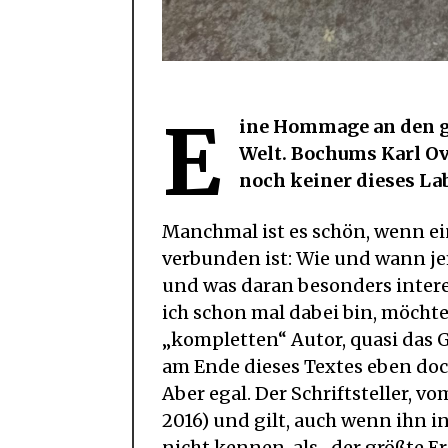
E
ine Hommage an den g
Welt. Bochums Karl Ov
noch keiner dieses Lab
Manchmal ist es schön, wenn ei
verbunden ist: Wie und wann je
und was daran besonders interes
ich schon mal dabei bin, möchte
„kompletten“ Autor, quasi das 
am Ende dieses Textes eben do
Aber egal. Der Schriftsteller, v
2016) und gilt, auch wenn ihn 
nicht kennen, als „der größte Er