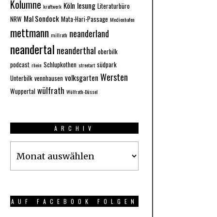
Kolumne
Köln
lesung
Literaturbüro
kraftwerk
Mal Sondock
NRW
Mata-Hari-Passage
Medienhafen
mettmann
neanderland
millrath
neandertal
neanderthal
oberbilk
podcast
Schlupkothen
südpark
rhein
streetart
Wersten
volksgarten
Unterbilk
vennhausen
wülfrath
Wuppertal
Wülfrath-Düssel
ARCHIV
Archiv
AUF FACEBOOK FOLGEN