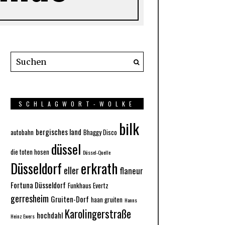
SCHLAGWORT-WOLKE
bilk
bergisches land
autobahn
Bhaggy Disco
düssel
die toten hosen
Düssel-Quelle
Düsseldorf
erkrath
eller
flaneur
Fortuna Düsseldorf
Funkhaus Evertz
gerresheim
Gruiten-Dorf
haan gruiten
Hanns
Karolingerstraße
hochdahl
Heinz Ewers