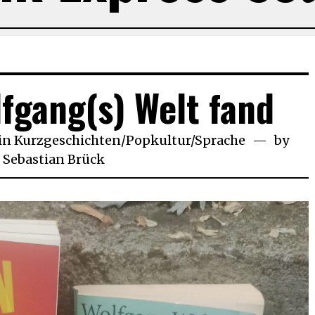
lfgang(s) Welt fand
in
Kurzgeschichten
/
Popkultur
/
Sprache
by
uar
Sebastian Brück