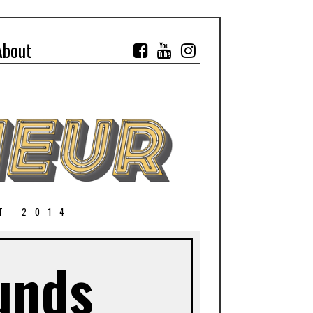
About
T 2014
unds