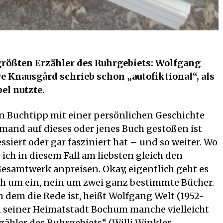
rößten Erzähler des Ruhrgebiets: Wolfgang
e Knausgård schrieb schon „autofiktional“, als
el nutzte.
n Buchtipp mit einer persönlichen Geschichte
mand auf dieses oder jenes Buch gestoßen ist
siert oder gar fasziniert hat – und so weiter. Wo
 ich in diesem Fall am liebsten gleich den
Gesamtwerk anpreisen. Okay, eigentlich geht es
ch um ein, nein um zwei ganz bestimmte Bücher.
om dem die Rede ist, heißt Wolfgang Welt (1952-
in seiner Heimatstadt Bochum manche vielleicht
zähler des Ruhrgebiets“ (Willi Winkler,