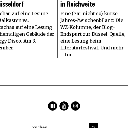
üsseldorf
in Reichweite
chau auf eine Lesung
Eine (gar nicht so) kurze
alkasten vs.
Jahres-Zwischenbilanz: Die
schau auf eine Lesung
WZ-Kolumne, der Blog-
hemaligen Gebäude der
Endspurt zur Düssel-Quelle,
gy Disco. Am 3.
eine Lesung beim
ember
Literaturfestival. Und mehr
… Im