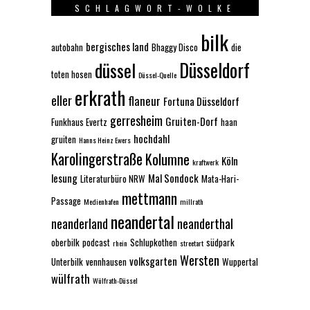
SCHLAGWORT-WOLKE
bilk
bergisches land
autobahn
Bhaggy Disco
die
Düsseldorf
düssel
toten hosen
Düssel-Quelle
erkrath
eller
flaneur
Fortuna Düsseldorf
gerresheim
Gruiten-Dorf
Funkhaus Evertz
haan
hochdahl
gruiten
Hanns Heinz Ewers
Karolingerstraße
Kolumne
Köln
kraftwerk
lesung
Mal Sondock
Literaturbüro NRW
Mata-Hari-
mettmann
Passage
Medienhafen
millrath
neandertal
neanderland
neanderthal
oberbilk
podcast
Schlupkothen
südpark
rhein
streetart
Wersten
volksgarten
Unterbilk
vennhausen
Wuppertal
wülfrath
Wülfrath-Düssel