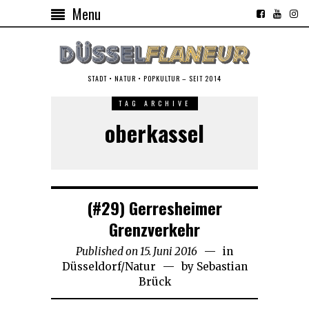
Menu
STADT • NATUR • POPKULTUR – SEIT 2014
TAG ARCHIVE
oberkassel
(#29) Gerresheimer
Grenzverkehr
Published on
15. Juni 2016
27.
in
Düsseldorf
/
Natur
by
Sebastian
Januar
Brück
2023