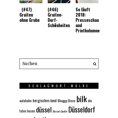
(#47)
(#46)
So läuft
Gruiten
Gruiten-
2018:
ohne Grube
Dorf-
Presseschau
Schönheiten
und
Printkolumne
SCHLAGWORT-WOLKE
bilk
bergisches land
autobahn
Bhaggy Disco
die
Düsseldorf
düssel
toten hosen
Düssel-Quelle