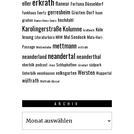
erkrath
eller
flaneur
Fortuna Düsseldorf
gerresheim
Gruiten-Dorf
Funkhaus Evertz
haan
hochdahl
gruiten
Hanns Heinz Ewers
Karolingerstraße
Kolumne
Köln
kraftwerk
lesung
Mal Sondock
Literaturbüro NRW
Mata-Hari-
mettmann
Passage
Medienhafen
millrath
neandertal
neanderland
neanderthal
oberbilk
podcast
Schlupkothen
südpark
rhein
streetart
Wersten
volksgarten
Unterbilk
vennhausen
Wuppertal
wülfrath
Wülfrath-Düssel
ARCHIV
Archiv