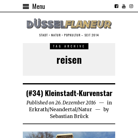
Menu
STADT • NATUR • POPKULTUR – SEIT 2014
TAG ARCHIVE
reisen
(#34) Kleinstadt-Kurvenstar
Published on
26. Dezember 2016
21.
in
Erkrath/Neandertal
/
Natur
November
by
Sebastian Brück
2018