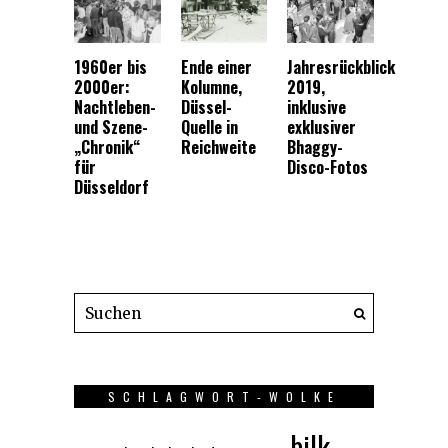
1960er bis
Ende einer
Jahresrückblick
2000er:
Kolumne,
2019,
Nachtleben-
Düssel-
inklusive
und Szene-
Quelle in
exklusiver
„Chronik“
Reichweite
Bhaggy-
für
Disco-Fotos
Düsseldorf
SCHLAGWORT-WOLKE
bilk