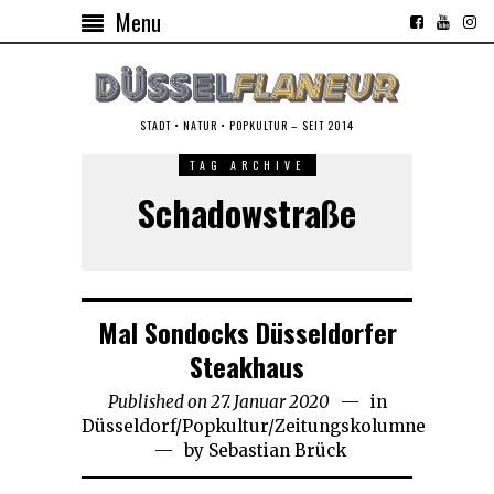
Menu
STADT • NATUR • POPKULTUR – SEIT 2014
TAG ARCHIVE
Schadowstraße
Mal Sondocks Düsseldorfer
Steakhaus
Published on
27. Januar 2020
28.
in
Düsseldorf
/
Popkultur
/
Zeitungskolumne
Januar
by
Sebastian Brück
2020