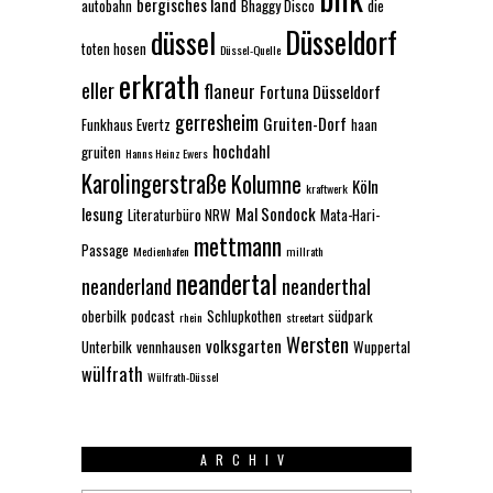
bergisches land
autobahn
Bhaggy Disco
die
Düsseldorf
düssel
toten hosen
Düssel-Quelle
erkrath
eller
flaneur
Fortuna Düsseldorf
gerresheim
Gruiten-Dorf
Funkhaus Evertz
haan
hochdahl
gruiten
Hanns Heinz Ewers
Karolingerstraße
Kolumne
Köln
kraftwerk
lesung
Mal Sondock
Literaturbüro NRW
Mata-Hari-
mettmann
Passage
Medienhafen
millrath
neandertal
neanderland
neanderthal
oberbilk
podcast
Schlupkothen
südpark
rhein
streetart
Wersten
volksgarten
Unterbilk
vennhausen
Wuppertal
wülfrath
Wülfrath-Düssel
ARCHIV