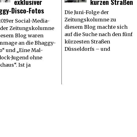
exklusiver
kurzen Straßen
ggy-Disco-Fotos
Die Juni-Folge der
Zeitungskolumne zu
2019er Social-Media-
diesem Blog machte sich
 der Zeitungskolumne
auf die Suche nach den fünf
iesem Blog waren
kürzesten Straßen
mmage an die Bhaggy-
Düsseldorfs – und
o“ und „Eine Mal-
ock-Jugend ohne
khaus“. Ist ja