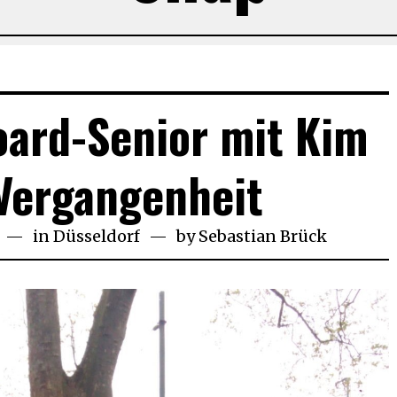
oard-Senior mit Kim
Vergangenheit
21.
in
Düsseldorf
by
Sebastian Brück
November
2018