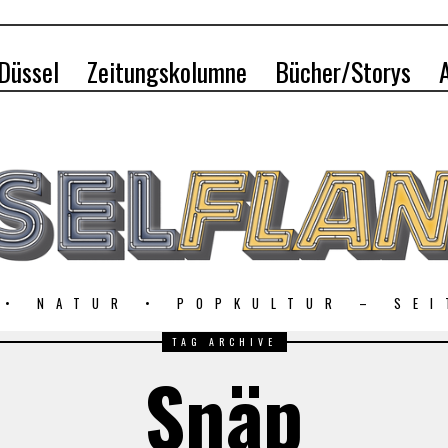
 Düssel
Zeitungskolumne
Bücher/Storys
 • NATUR • POPKULTUR – SEI
TAG ARCHIVE
Snäp