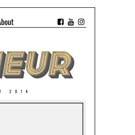
About
T 2014