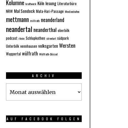
Kolumne
Köln
lesung
Literaturbüro
kraftwerk
Mal Sondock
NRW
Mata-Hari-Passage
Medienhafen
mettmann
neanderland
millrath
neandertal
neanderthal
oberbilk
podcast
Schlupkothen
südpark
rhein
streetart
Wersten
volksgarten
Unterbilk
vennhausen
wülfrath
Wuppertal
Wülfrath-Düssel
ARCHIV
Archiv
AUF FACEBOOK FOLGEN