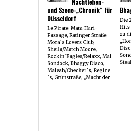
Nachtleben-
und Szene-„Chronik“ für
Bha
Düsseldorf
Die 
Hits
Le Pirate, Mata-Hari-
zu d
Passage, Ratinger Straße,
„Ho
Mora´s Lovers Club,
Disc
Sheila/Match Moore,
Sond
Rockin´Eagles/Relaxx, Mal
Stea
Sondock, Bhaggy Disco,
Malesh/Checker´s, Regine
´s, Grünstraße, „Macht der