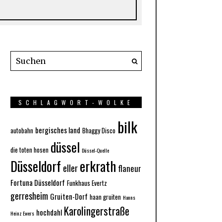
SCHLAGWORT-WOLKE
bilk
bergisches land
autobahn
Bhaggy Disco
düssel
die toten hosen
Düssel-Quelle
Düsseldorf
erkrath
eller
flaneur
Fortuna Düsseldorf
Funkhaus Evertz
gerresheim
Gruiten-Dorf
haan gruiten
Hanns
Karolingerstraße
hochdahl
Heinz Ewers