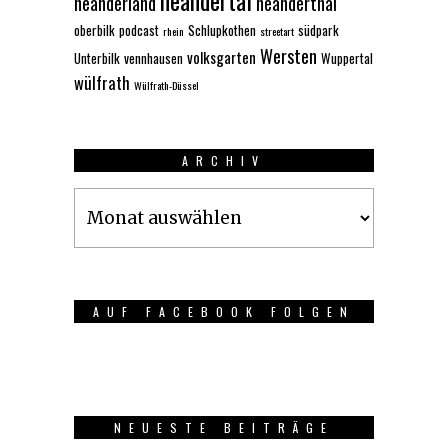
neandertal
neanderland
neanderthal
oberbilk
podcast
Schlupkothen
südpark
rhein
streetart
Wersten
volksgarten
Unterbilk
vennhausen
Wuppertal
wülfrath
Wülfrath-Düssel
ARCHIV
Archiv
AUF FACEBOOK FOLGEN
NEUESTE BEITRÄGE