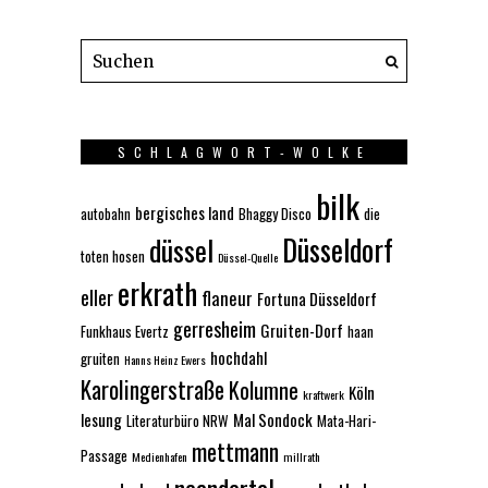
SCHLAGWORT-WOLKE
bilk
bergisches land
autobahn
Bhaggy Disco
die
Düsseldorf
düssel
toten hosen
Düssel-Quelle
erkrath
eller
flaneur
Fortuna Düsseldorf
gerresheim
Gruiten-Dorf
Funkhaus Evertz
haan
hochdahl
gruiten
Hanns Heinz Ewers
Karolingerstraße
Kolumne
Köln
kraftwerk
lesung
Mal Sondock
Literaturbüro NRW
Mata-Hari-
mettmann
Passage
Medienhafen
millrath