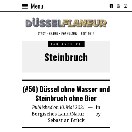
Menu
STADT • NATUR • POPKULTUR – SEIT 2014
TAG ARCHIVE
Steinbruch
(#56) Düssel ohne Wasser und
Steinbruch ohne Bier
Published on
10. Mai 2021
15.
in
Bergisches Land
/
Natur
Mai
by
Sebastian Brück
2021