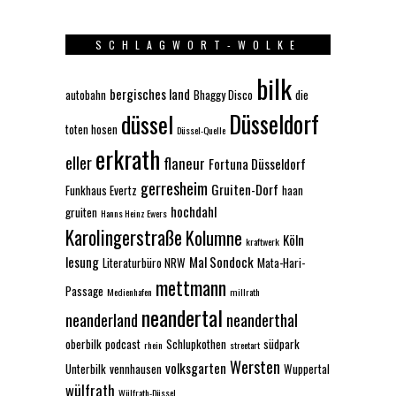
SCHLAGWORT-WOLKE
bilk
bergisches land
autobahn
Bhaggy Disco
die
Düsseldorf
düssel
toten hosen
Düssel-Quelle
erkrath
eller
flaneur
Fortuna Düsseldorf
gerresheim
Gruiten-Dorf
Funkhaus Evertz
haan
hochdahl
gruiten
Hanns Heinz Ewers
Karolingerstraße
Kolumne
Köln
kraftwerk
lesung
Mal Sondock
Literaturbüro NRW
Mata-Hari-
mettmann
Passage
Medienhafen
millrath
neandertal
neanderland
neanderthal
oberbilk
podcast
Schlupkothen
südpark
rhein
streetart
Wersten
volksgarten
Unterbilk
vennhausen
Wuppertal
wülfrath
Wülfrath-Düssel