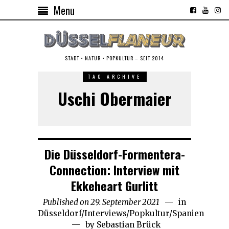
Menu
STADT • NATUR • POPKULTUR – SEIT 2014
TAG ARCHIVE
Uschi Obermaier
Die Düsseldorf-Formentera-
Connection: Interview mit
Ekkeheart Gurlitt
Published on
29. September 2021
30.
in
Düsseldorf
/
Interviews
/
Popkultur
August
/
Spanien
by
Sebastian Brück
2025