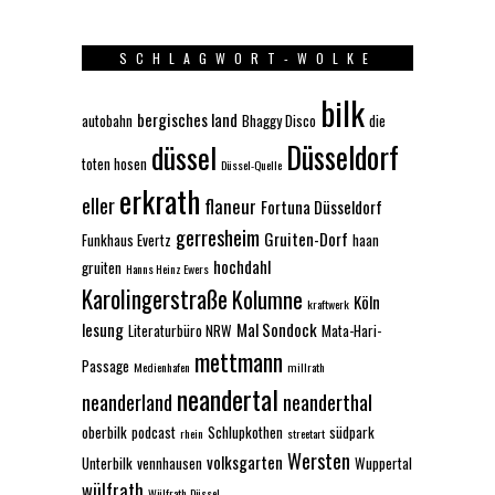
SCHLAGWORT-WOLKE
bilk
bergisches land
autobahn
Bhaggy Disco
die
Düsseldorf
düssel
toten hosen
Düssel-Quelle
erkrath
eller
flaneur
Fortuna Düsseldorf
gerresheim
Gruiten-Dorf
Funkhaus Evertz
haan
hochdahl
gruiten
Hanns Heinz Ewers
Karolingerstraße
Kolumne
Köln
kraftwerk
lesung
Mal Sondock
Literaturbüro NRW
Mata-Hari-
mettmann
Passage
Medienhafen
millrath
neandertal
neanderland
neanderthal
oberbilk
podcast
Schlupkothen
südpark
rhein
streetart
Wersten
volksgarten
Unterbilk
vennhausen
Wuppertal
wülfrath
Wülfrath-Düssel