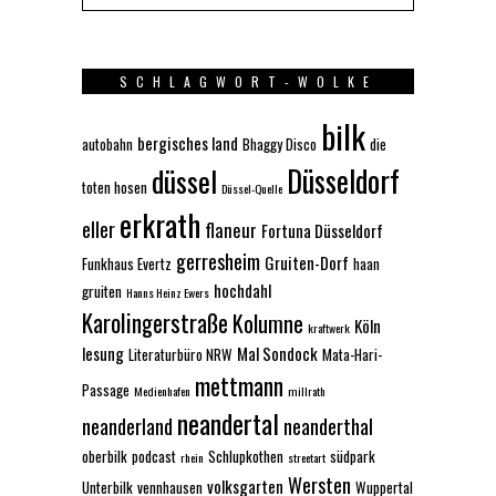
SCHLAGWORT-WOLKE
bilk
bergisches land
autobahn
Bhaggy Disco
die
Düsseldorf
düssel
toten hosen
Düssel-Quelle
erkrath
eller
flaneur
Fortuna Düsseldorf
gerresheim
Gruiten-Dorf
Funkhaus Evertz
haan
hochdahl
gruiten
Hanns Heinz Ewers
Karolingerstraße
Kolumne
Köln
kraftwerk
lesung
Mal Sondock
Literaturbüro NRW
Mata-Hari-
mettmann
Passage
Medienhafen
millrath
neandertal
neanderland
neanderthal
oberbilk
podcast
Schlupkothen
südpark
rhein
streetart
Wersten
volksgarten
Unterbilk
vennhausen
Wuppertal