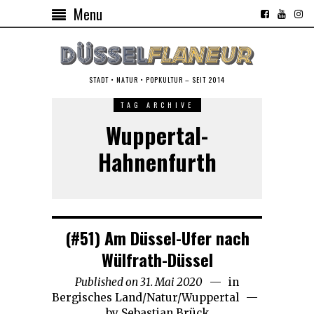
Menu
STADT • NATUR • POPKULTUR – SEIT 2014
TAG ARCHIVE
Wuppertal-
Hahnenfurth
(#51) Am Düssel-Ufer nach
Wülfrath-Düssel
Published on
31. Mai 2020
26.
in
Bergisches Land
/
Natur
/
Wuppertal
August
by
Sebastian Brück
2020