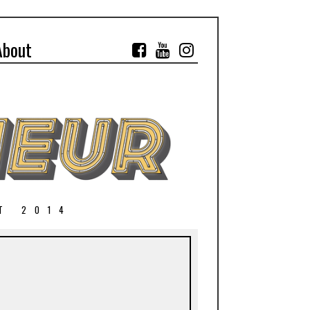
About
T 2014