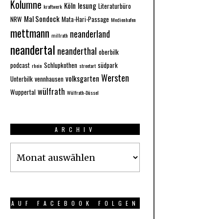
Kolumne
Köln
lesung
Literaturbüro
kraftwerk
Mal Sondock
NRW
Mata-Hari-Passage
Medienhafen
mettmann
neanderland
millrath
neandertal
neanderthal
oberbilk
podcast
Schlupkothen
südpark
rhein
streetart
Wersten
volksgarten
Unterbilk
vennhausen
wülfrath
Wuppertal
Wülfrath-Düssel
ARCHIV
Archiv
AUF FACEBOOK FOLGEN