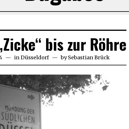
„Zicke“ bis zur Röhre
4
21.
in
Düsseldorf
by
Sebastian Brück
November
2018