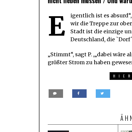
nicht lieben müssen / Und waru
E
igentlich ist es absurd
wir die Treppe zur ob
Stadt ist die einzige 
Deutschland, die `Dorf
„Stimmt“, sagt P. ,„dabei wäre 
größter Strom zu haben gewese
HIE
ÄH