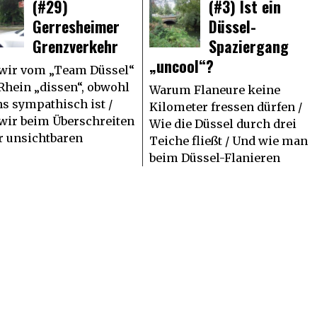
(#29)
(#3) Ist ein
Gerresheimer
Düssel-
Grenzverkehr
Spaziergang
„uncool“?
wir vom „Team Düssel“
Rhein „dissen“, obwohl
Warum Flaneure keine
ns sympathisch ist /
Kilometer fressen dürfen /
wir beim Überschreiten
Wie die Düssel durch drei
r unsichtbaren
Teiche fließt / Und wie man
beim Düssel-Flanieren