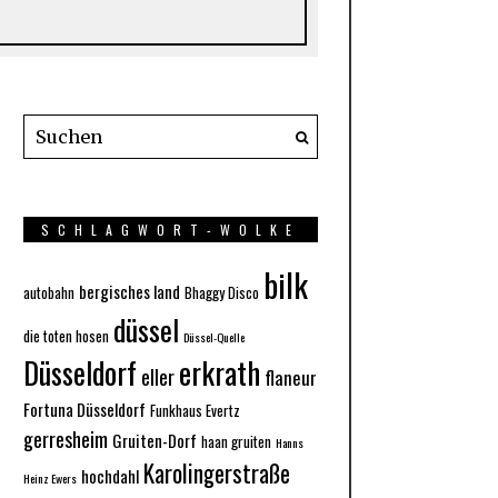
SCHLAGWORT-WOLKE
bilk
bergisches land
autobahn
Bhaggy Disco
düssel
die toten hosen
Düssel-Quelle
Düsseldorf
erkrath
eller
flaneur
Fortuna Düsseldorf
Funkhaus Evertz
gerresheim
Gruiten-Dorf
haan gruiten
Hanns
Karolingerstraße
hochdahl
Heinz Ewers