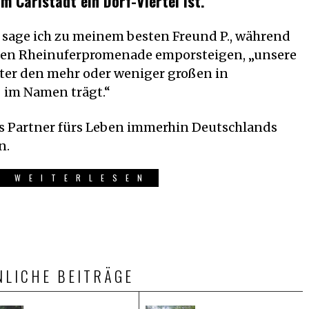
m Carlstadt ein Dorf-Viertel ist.
“, sage ich zu meinem besten Freund P., während
eren Rheinuferpromenade emporsteigen, „unsere
unter den mehr oder weniger großen in
´ im Namen trägt.“
als Partner fürs Leben immerhin Deutschlands
n.
R WEITERLESEN
NLICHE BEITRÄGE