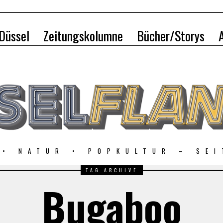
 Düssel
Zeitungskolumne
Bücher/Storys
 • NATUR • POPKULTUR – SEI
TAG ARCHIVE
Bugaboo