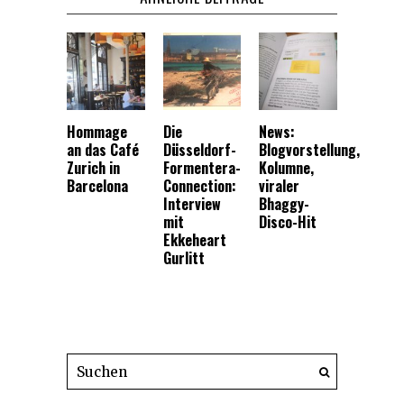
Hommage
Die
News:
an das Café
Düsseldorf-
Blogvorstellung,
Zurich in
Formentera-
Kolumne,
Barcelona
Connection:
viraler
Interview
Bhaggy-
mit
Disco-Hit
Ekkeheart
Gurlitt