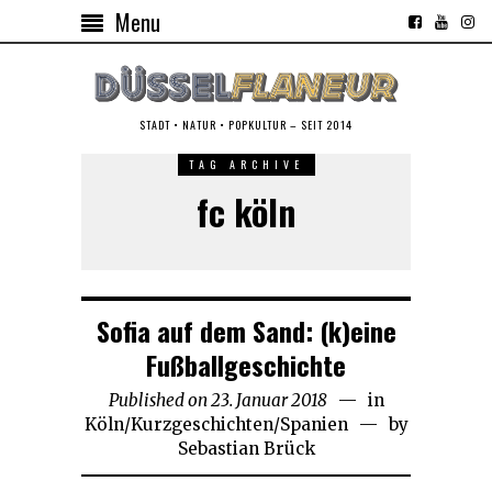
Menu
STADT • NATUR • POPKULTUR – SEIT 2014
TAG ARCHIVE
fc köln
Sofia auf dem Sand: (k)eine
Fußballgeschichte
Published on
23. Januar 2018
30.
in
Köln
/
Kurzgeschichten
/
Spanien
August
by
Sebastian Brück
2025