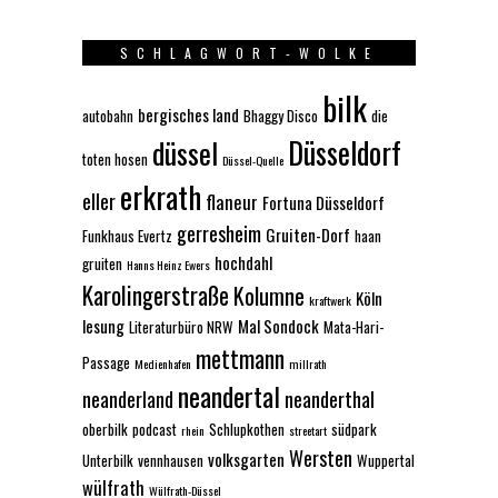
SCHLAGWORT-WOLKE
bilk
bergisches land
autobahn
Bhaggy Disco
die
Düsseldorf
düssel
toten hosen
Düssel-Quelle
erkrath
eller
flaneur
Fortuna Düsseldorf
gerresheim
Gruiten-Dorf
Funkhaus Evertz
haan
hochdahl
gruiten
Hanns Heinz Ewers
Karolingerstraße
Kolumne
Köln
kraftwerk
lesung
Mal Sondock
Literaturbüro NRW
Mata-Hari-
mettmann
Passage
Medienhafen
millrath
neandertal
neanderland
neanderthal
oberbilk
podcast
Schlupkothen
südpark
rhein
streetart
Wersten
volksgarten
Unterbilk
vennhausen
Wuppertal
wülfrath
Wülfrath-Düssel