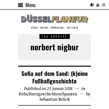
Menu
STADT • NATUR • POPKULTUR – SEIT 2014
TAG ARCHIVE
norbert nigbur
Sofia auf dem Sand: (k)eine
Fußballgeschichte
Published on
23. Januar 2018
30.
in
Köln
/
Kurzgeschichten
/
Spanien
August
by
Sebastian Brück
2025