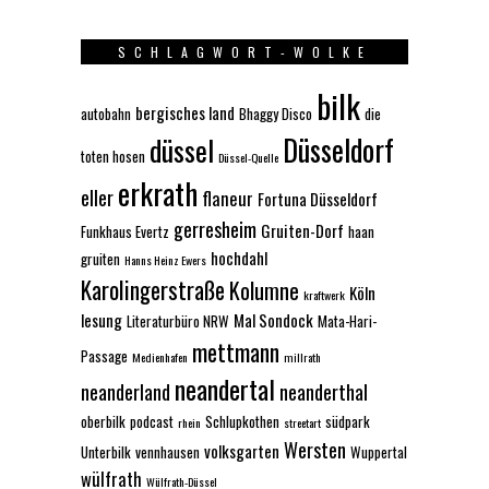
SCHLAGWORT-WOLKE
bilk
bergisches land
autobahn
Bhaggy Disco
die
Düsseldorf
düssel
toten hosen
Düssel-Quelle
erkrath
eller
flaneur
Fortuna Düsseldorf
gerresheim
Gruiten-Dorf
Funkhaus Evertz
haan
hochdahl
gruiten
Hanns Heinz Ewers
Karolingerstraße
Kolumne
Köln
kraftwerk
lesung
Mal Sondock
Literaturbüro NRW
Mata-Hari-
mettmann
Passage
Medienhafen
millrath
neandertal
neanderland
neanderthal
oberbilk
podcast
Schlupkothen
südpark
rhein
streetart
Wersten
volksgarten
Unterbilk
vennhausen
Wuppertal
wülfrath
Wülfrath-Düssel