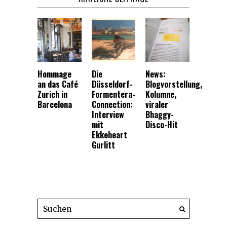
Hommage
Die
News:
an das Café
Düsseldorf-
Blogvorstellung,
Zurich in
Formentera-
Kolumne,
Barcelona
Connection:
viraler
Interview
Bhaggy-
mit
Disco-Hit
Ekkeheart
Gurlitt