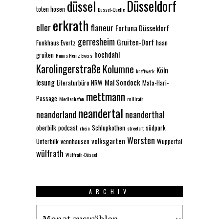
Düsseldorf
düssel
toten hosen
Düssel-Quelle
erkrath
eller
flaneur
Fortuna Düsseldorf
gerresheim
Gruiten-Dorf
Funkhaus Evertz
haan
hochdahl
gruiten
Hanns Heinz Ewers
Karolingerstraße
Kolumne
Köln
kraftwerk
lesung
Mal Sondock
Literaturbüro NRW
Mata-Hari-
mettmann
Passage
Medienhafen
millrath
neandertal
neanderland
neanderthal
oberbilk
podcast
Schlupkothen
südpark
rhein
streetart
Wersten
volksgarten
Unterbilk
vennhausen
Wuppertal
wülfrath
Wülfrath-Düssel
ARCHIV
Archiv