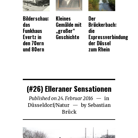
Bilderschau:
Kleines
Der
das
Gemälde mit
Brückerbach:
Funkhaus
„großer“
die
Evertz in
Geschichte
Expressverbindung
den 70ern
der Düssel
und 80ern
zum Rhein
(#26) Elleraner Sensationen
Published on
24. Februar 2016
24.
in
Düsseldorf
/
Natur
by
Sebastian
Januar
Brück
2023