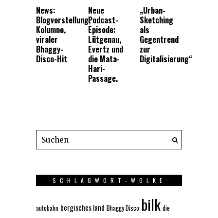
News:
Neue
„Urban-
Blogvorstellung,
Podcast-
Sketching
Kolumne,
Episode:
als
viraler
Lütgenau,
Gegentrend
Bhaggy-
Evertz und
zur
Disco-Hit
die Mata-
Digitalisierung“
Hari-
Passage.
SCHLAGWORT-WOLKE
bilk
bergisches land
autobahn
Bhaggy Disco
die