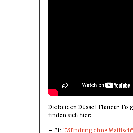
Die beiden Düssel-Flaneur-Folge
finden sich hier:
– #1:
“Mündung ohne Maifisch