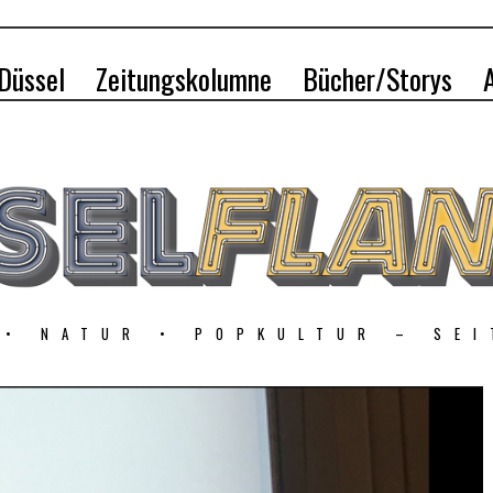
 Düssel
Zeitungskolumne
Bücher/Storys
 • NATUR • POPKULTUR – SEI