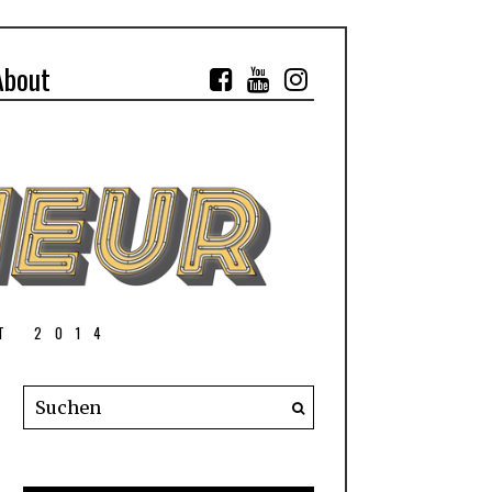
About
T 2014