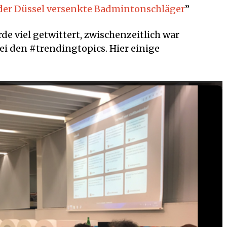
 der Düssel versenkte Badmintonschläger
”
e viel getwittert, zwischenzeitlich war
i den #trendingtopics. Hier einige