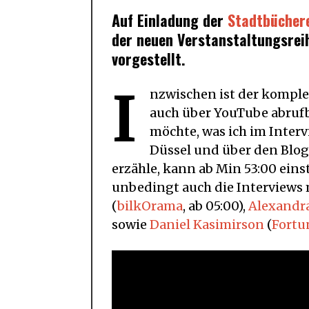
Auf Einladung der
Stadtbüchere
der neuen Verstanstaltungsre
vorgestellt.
I
nzwischen ist der komplet
auch über YouTube abrufb
möchte, was ich im Inter
Düssel und über den Blog
erzähle, kann ab Min 53:00 eins
unbedingt auch die Interviews
(
bilkOrama
, ab 05:00),
Alexandr
sowie
Daniel Kasimirson
(
Fortu