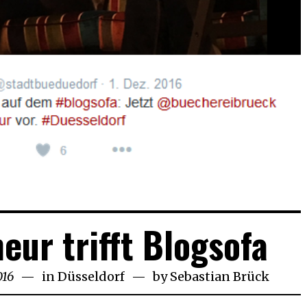
eur trifft Blogsofa
016
14.
in
Düsseldorf
by
Sebastian Brück
November