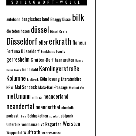
SCHLAGWORT-WOLKE
bilk
bergisches land
autobahn
Bhaggy Disco
düssel
die toten hosen
Düssel-Quelle
Düsseldorf
erkrath
eller
flaneur
Fortuna Düsseldorf
Funkhaus Evertz
gerresheim
Gruiten-Dorf
haan gruiten
Hanns
Karolingerstraße
hochdahl
Heinz Ewers
Kolumne
Köln
lesung
Literaturbüro
kraftwerk
Mal Sondock
NRW
Mata-Hari-Passage
Medienhafen
mettmann
neanderland
millrath
neandertal
neanderthal
oberbilk
podcast
Schlupkothen
südpark
rhein
streetart
Wersten
volksgarten
Unterbilk
vennhausen
wülfrath
Wuppertal
Wülfrath-Düssel