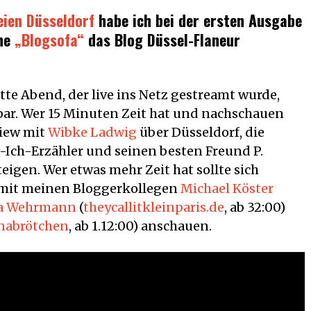
2018
ien Düsseldorf
habe ich bei der ersten Ausgabe
ihe
„Blogsofa“
das Blog Düssel-Flaneur
te Abend, der live ins Netz gestreamt wurde,
ar. Wer 15 Minuten Zeit hat und nachschauen
view mit
Wibke Ladwig
über Düsseldorf, die
-Ich-Erzähler und seinen besten Freund P.
teigen.
Wer etwas mehr Zeit hat sollte sich
 mit meinen Bloggerkollegen
Michael Köster
a Wehrmann
(
theycallitkleinparis.de
, ab 32:00)
nabrötchen
, ab 1.12:00) anschauen.