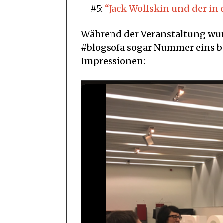
– #5:
“Jack Wolfskin und der in
Während der Veranstaltung wurd
#blogsofa sogar Nummer eins be
Impressionen: