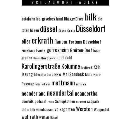
SCHLAGWORT-WOLKE
bilk
bergisches land
autobahn
Bhaggy Disco
die
Düsseldorf
düssel
toten hosen
Düssel-Quelle
erkrath
eller
flaneur
Fortuna Düsseldorf
gerresheim
Gruiten-Dorf
Funkhaus Evertz
haan
hochdahl
gruiten
Hanns Heinz Ewers
Karolingerstraße
Kolumne
Köln
kraftwerk
lesung
Mal Sondock
Literaturbüro NRW
Mata-Hari-
mettmann
Passage
Medienhafen
millrath
neandertal
neanderland
neanderthal
oberbilk
podcast
Schlupkothen
südpark
rhein
streetart
Wersten
volksgarten
Unterbilk
vennhausen
Wuppertal
wülfrath
Wülfrath-Düssel