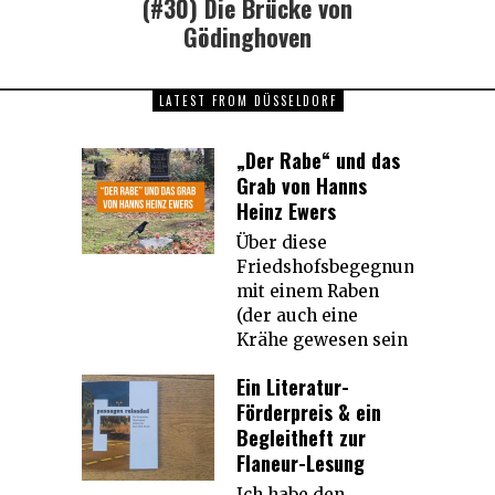
(#30) Die Brücke von
Next
Gödinghoven
post:
LATEST FROM DÜSSELDORF
„Der Rabe“ und das
Grab von Hanns
Heinz Ewers
Über diese
Friedshofsbegegnung
mit einem Raben
(der auch eine
Krähe gewesen sein
Ein Literatur-
Förderpreis & ein
Begleitheft zur
Flaneur-Lesung
Ich habe den