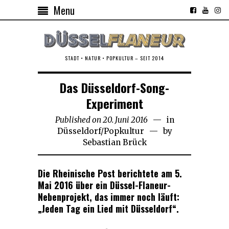
Menu
STADT • NATUR • POPKULTUR – SEIT 2014
Das Düsseldorf-Song-
Experiment
Published on
20. Juni 2016
16.
in
Düsseldorf
/
Popkultur
November
by
Sebastian Brück
2018
Die Rheinische Post berichtete am 5.
Mai 2016 über ein Düssel-Flaneur-
Nebenprojekt, das immer noch läuft:
„Jeden Tag ein Lied mit Düsseldorf“.