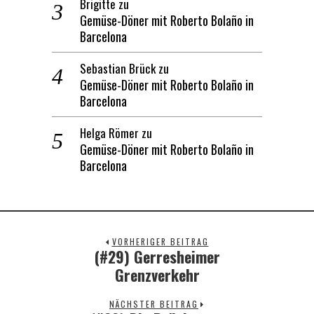
Brigitte
zu
Gemüse-Döner mit Roberto Bolaño in
Barcelona
Sebastian Brück
zu
Gemüse-Döner mit Roberto Bolaño in
Barcelona
Helga Römer
zu
Gemüse-Döner mit Roberto Bolaño in
Barcelona
VORHERIGER BEITRAG
(#29) Gerresheimer
Previous
Grenzverkehr
post:
NÄCHSTER BEITRAG