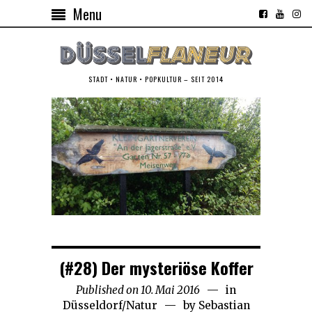
Menu
STADT • NATUR • POPKULTUR – SEIT 2014
(#28) Der mysteriöse Koffer
Published on
10. Mai 2016
21.
in
Düsseldorf
/
Natur
by
Sebastian
November