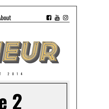
About
T 2014
e 2