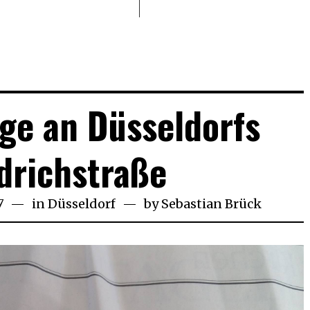
ge an Düsseldorfs
drichstraße
7
13.
in
Düsseldorf
by
Sebastian Brück
November
2018