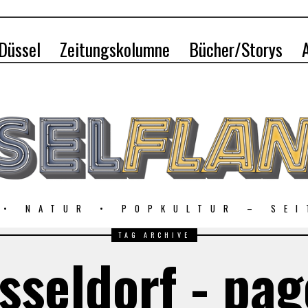
 Düssel
Zeitungskolumne
Bücher/Storys
 • NATUR • POPKULTUR – SEI
TAG ARCHIVE
sseldorf - pag