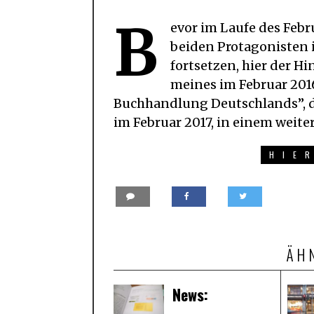
B
evor im Laufe des Febr
beiden Protagonisten 
fortsetzen, hier der Hi
meines im Februar 2016
Buchhandlung Deutschlands”, d
im Februar 2017, in einem weite
HIE
ÄH
News: