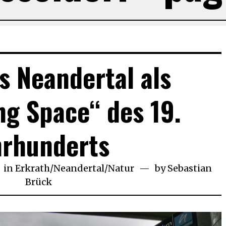
s Neandertal als
g Space“ des 19.
hrhunderts
in
Erkrath/Neandertal
/
Natur
by
Sebastian
Brück
2