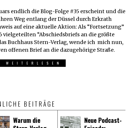
uars endlich die Blog-Folge #35 erscheint und die
ihren Weg entlang der Düssel durch Erkrath
nweis auf eine aktuelle Aktion: Als “Fortsetzung”
 vielgeteilten “Abschiedsbriefs an die größte
as Buchhaus Stern-Verlag, wende ich mich nun,
ren offenen Brief an die dazugehörige Straße.
R WEITERLESEN
NLICHE BEITRÄGE
Warum die
Neue Podcast-
Stern-Verlag-
Episode: