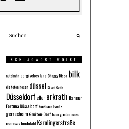
SCHLAGWORT-WOLKE
bilk
bergisches land
autobahn
Bhaggy Disco
düssel
die toten hosen
Düssel-Quelle
Düsseldorf
erkrath
eller
flaneur
Fortuna Düsseldorf
Funkhaus Evertz
gerresheim
Gruiten-Dorf
haan gruiten
Hanns
Karolingerstraße
hochdahl
Heinz Ewers