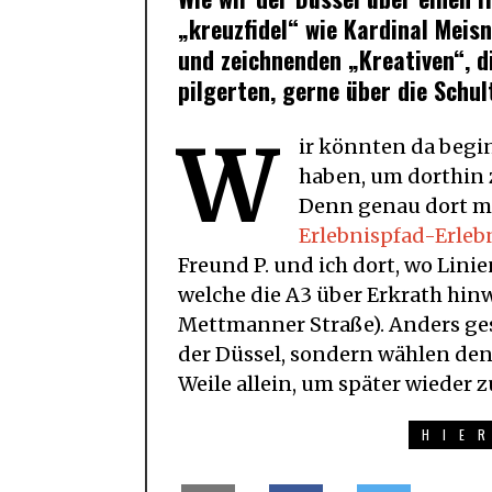
„kreuzfidel“ wie Kardinal Meis
und zeichnenden „Kreativen“, d
pilgerten, gerne über die Schu
W
ir könnten da begi
haben, um dorthin 
Denn genau dort mü
Erlebnispfad-Erleb
Freund P. und ich dort, wo Lini
welche die A3 über Erkrath hin
Mettmanner Straße). Anders ges
der Düssel, sondern wählen den
Weile allein, um später wieder 
HIE