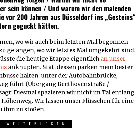
ner sein können / Und warum wir den malenden
ie vor 200 Jahren aus Düsseldorf ins „Gesteins“
ltern geguckt hätten.
nnen, wo wir auch beim letzten Mal begonnen
zu gelangen, wo wir letztes Mal umgekehrt sind.
sste die heutige Etappe eigentlich
an unser
nis
anknüpfen. Stattdessen parken mein bester
enbusse halten: unter der Autobahnbrücke,
weg führt (Übergang Beethovenstraße /
agt: Diesmal spazieren wir nicht im Tal entlang
 Höhenweg. Wir lassen unser Flüsschen für eine
zu ihm zu stoßen.
R WEITERLESEN