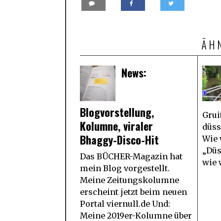
ÄH
News:
Blogvorstellung,
Grui
Kolumne, viraler
düss
Bhaggy-Disco-Hit
Wie 
„Düs
Das BÜCHER-Magazin hat
wie 
mein Blog vorgestellt.
Meine Zeitungskolumne
erscheint jetzt beim neuen
Portal viernull.de Und:
Meine 2019er-Kolumne über