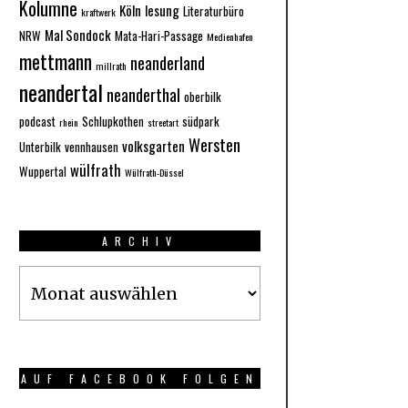
Kolumne
Köln
lesung
Literaturbüro
kraftwerk
Mal Sondock
NRW
Mata-Hari-Passage
Medienhafen
mettmann
neanderland
millrath
neandertal
neanderthal
oberbilk
podcast
Schlupkothen
südpark
rhein
streetart
Wersten
volksgarten
Unterbilk
vennhausen
wülfrath
Wuppertal
Wülfrath-Düssel
ARCHIV
Archiv
AUF FACEBOOK FOLGEN