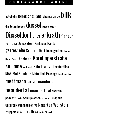
SCHLAGWORT-WOLKE
bilk
bergisches land
autobahn
Bhaggy Disco
düssel
die toten hosen
Düssel-Quelle
Düsseldorf
erkrath
eller
flaneur
Fortuna Düsseldorf
Funkhaus Evertz
gerresheim
Gruiten-Dorf
haan gruiten
Hanns
Karolingerstraße
hochdahl
Heinz Ewers
Kolumne
Köln
lesung
Literaturbüro
kraftwerk
Mal Sondock
NRW
Mata-Hari-Passage
Medienhafen
mettmann
neanderland
millrath
neandertal
neanderthal
oberbilk
podcast
Schlupkothen
südpark
rhein
streetart
Wersten
volksgarten
Unterbilk
vennhausen
wülfrath
Wuppertal
Wülfrath-Düssel