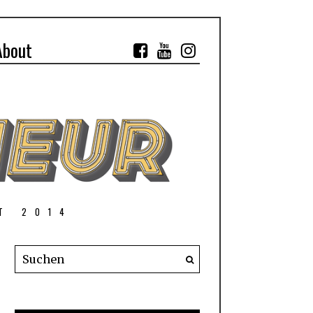
About
T 2014