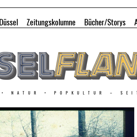
 Düssel
Zeitungskolumne
Bücher/Storys
 • NATUR • POPKULTUR – SEI