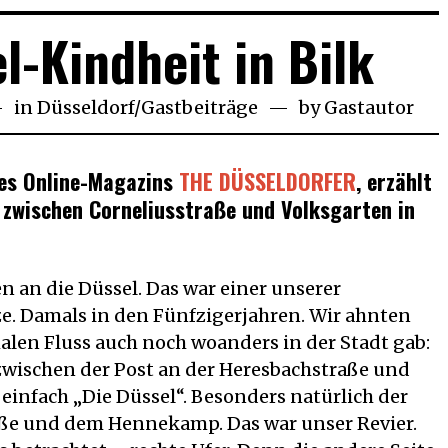
l-Kindheit in Bilk
in
Düsseldorf
/
Gastbeiträge
by
Gastautor
vember
18
des Online-Magazins
THE DÜSSELDORFER
, erzählt
t zwischen Corneliusstraße und Volksgarten in
en an die Düssel. Das war einer unserer
e. Damals in den Fünfzigerjahren. Wir ahnten
malen Fluss auch noch woanders in der Stadt gab:
zwischen der Post an der Heresbachstraße und
einfach „Die Düssel“. Besonders natürlich der
ße und dem Hennekamp. Das war unser Revier.