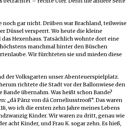
 betrachtet – rechte Ufer. Denn die andere Seite
e noch gar nicht. Drüben war Brachland, teilweise
 Düssel versperrt. Wo heute die kleine
d das Hexenhaus. Tatsächlich wohnte dort eine
 höchstens manchmal hinter den Büschen
rtenlaube. Wir fürchteten sie und mieden diese
d der Volksgarten unser Abenteuerspielplatz.
erum richtete die Stadt vor der Ballonwiese den
re Bande übernahm. Was heißt schon Bande?
n: „dä Pänz von dä Corneliusstrooß“. Das waren
18, wo ich die ersten zehn Jahre meines Lebens
ndzwanzig Kinder. Wir waren zu dritt, genau wie
oder acht Kinder, und Frau K. sogar zehn. Es hieß,